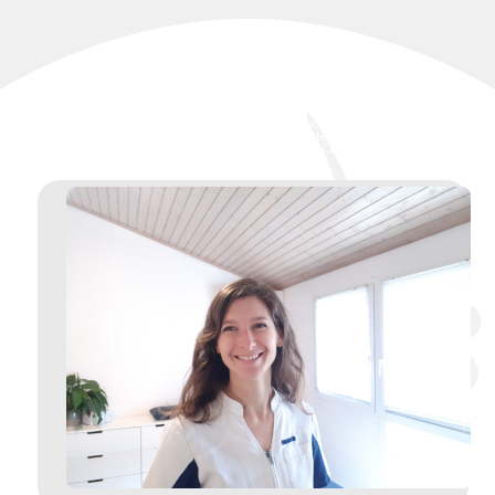
Ostéopathe à Villemur-sur-Tarn, Bouloc, Fronton, Bessières, Labastide
Saint-Pierre, Villebrumier, Villeneuve-lès-Bouloc, Villaudric, Vacquiers, La
Magdelaine-sur-Tarn, Orgueil, Nohic, Bondigoux, le Born, Villematier,
Layrac-sur-Tarn, Mirepoix-sur-Tarn, Roquemaure, Campsas, Verlhac-
Tescou, Montgaillard, Montvalen et Salvagnac.