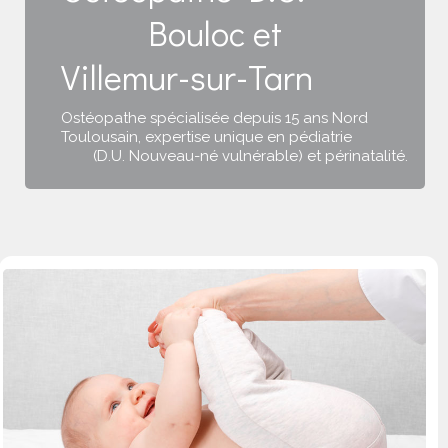
Bouloc et
Villemur-sur-Tarn
Ostéopathe spécialisée depuis 15 ans Nord
Toulousain, expertise unique en pédiatrie
(D.U. Nouveau-né vulnérable) et périnatalité.